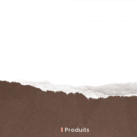
Pack bavoir + 2
lingettes #3
24 novembre 2020
PACK BAVOIR + 2
LINGETTES
Produits