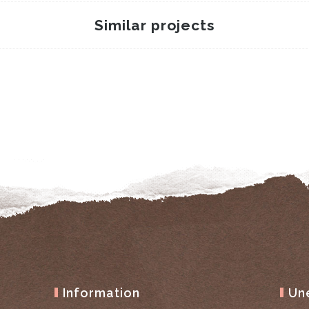
Similar projects
Pack bavoir + 2
lingettes #2
24 novembre 2020
PACK BAVOIR + 2
LINGETTES
Information
Un