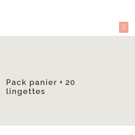
Pack panier + 20
lingettes